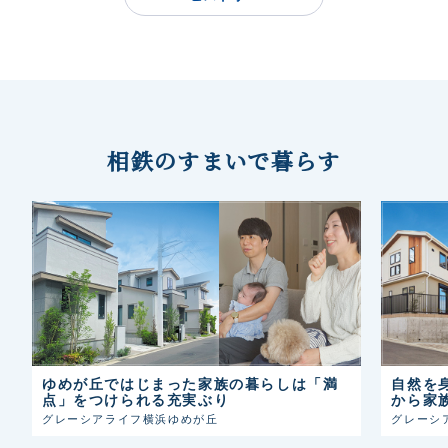
相鉄のすまいで暮らす
ゆめが丘ではじまった家族の暮らしは「満
自然を
点」をつけられる充実ぶり
から家
グレーシアライフ横浜ゆめが丘
グレーシ