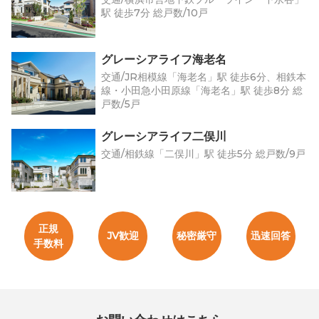
駅 徒歩7分 総戸数/10戸
グレーシアライフ海老名
交通/JR相模線「海老名」駅 徒歩6分、相鉄本
線・小田急小田原線「海老名」駅 徒歩8分 総
戸数/5戸
グレーシアライフ二俣川
交通/相鉄線「二俣川」駅 徒歩5分 総戸数/9戸
正規
JV歓迎
秘密厳守
迅速回答
手数料