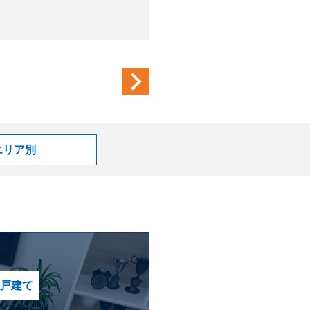
next
エリア別
戸建て