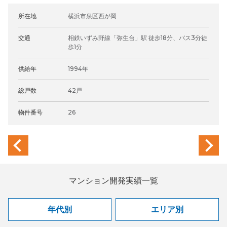
所在地
横浜市泉区西が岡
交通
相鉄いずみ野線「弥生台」駅 徒歩18分、バス3分徒
歩1分
供給年
1994年
総戸数
42戸
物件番号
26
previous
next
マンション開発実績一覧
年代別
エリア別