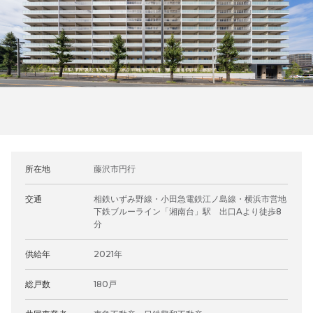
所在地
藤沢市円行
交通
相鉄いずみ野線・小田急電鉄江ノ島線・横浜市営地
下鉄ブルーライン「湘南台」駅 出口Aより徒歩8
分
供給年
2021年
総戸数
180戸