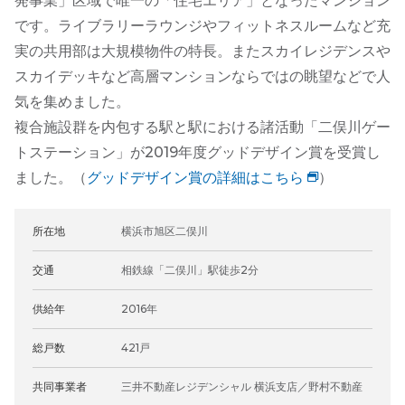
発事業」区域で唯一の「住宅エリア」となったマンション
です。ライブラリーラウンジやフィットネスルームなど充
実の共用部は大規模物件の特長。またスカイレジデンスや
スカイデッキなど高層マンションならではの眺望などで人
気を集めました。
複合施設群を内包する駅と駅における諸活動「二俣川ゲー
トステーション」が2019年度グッドデザイン賞を受賞し
ました。（
グッドデザイン賞の詳細はこちら
）
所在地
横浜市旭区二俣川
交通
相鉄線「二俣川」駅徒歩2分
供給年
2016年
総戸数
421戸
共同事業者
三井不動産レジデンシャル 横浜支店／野村不動産