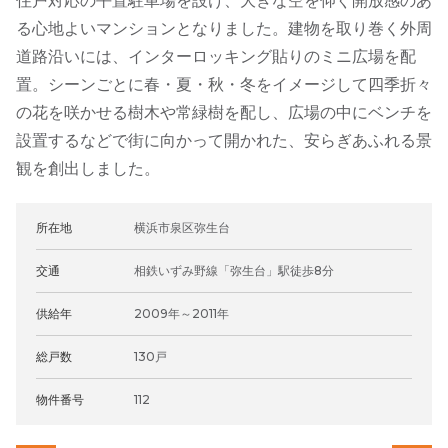
住戸対応の平置駐車場を設け、大きな空を仰ぐ開放感のあ
る心地よいマンションとなりました。建物を取り巻く外周
道路沿いには、インターロッキング貼りのミニ広場を配
置。シーンごとに春・夏・秋・冬をイメージして四季折々
の花を咲かせる樹木や常緑樹を配し、広場の中にベンチを
設置するなどで街に向かって開かれた、安らぎあふれる景
観を創出しました。
所在地
横浜市泉区弥生台
交通
相鉄いずみ野線「弥生台」駅徒歩8分
供給年
2009年～2011年
総戸数
130戸
物件番号
112