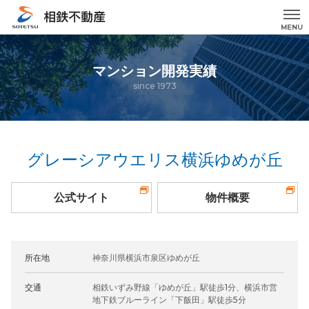
MENU
マンション開発実績
since 1973
グレーシアウエリス横浜ゆめが丘
公式サイト
物件概要
所在地
神奈川県横浜市泉区ゆめが丘
交通
相鉄いずみ野線「ゆめが丘」駅徒歩1分、横浜市営
地下鉄ブルーライン「下飯田」駅徒歩5分