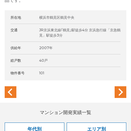
品です。
所在地
横浜市鶴見区鶴見中央
交通
JR京浜東北線｢鶴見｣駅徒歩4分 京浜急行線「京急鶴
見」駅徒歩3分
供給年
2007年
総戸数
40戸
物件番号
101
previous
next
マンション開発実績一覧
年代別
エリア別