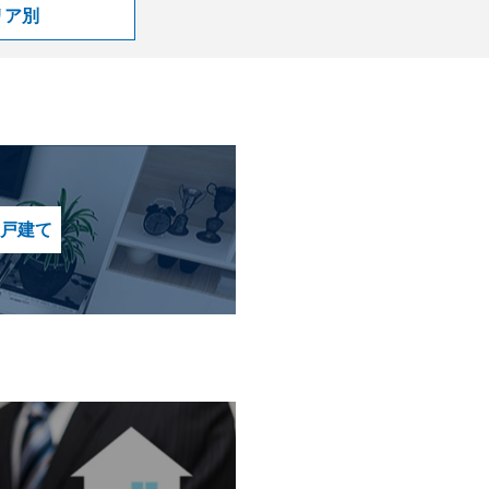
リア別
戸建て