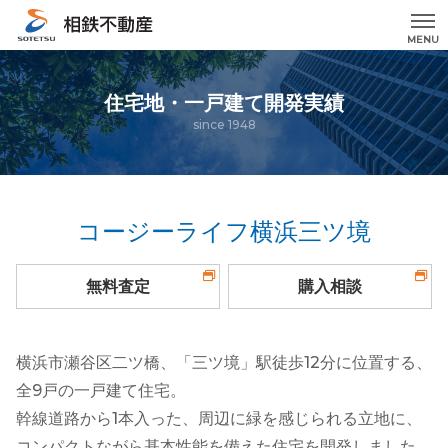
MENU
住宅地・一戸建て開発実績
since 1948
コージーライフ横浜三ツ境
無料査定
購入相談
横浜市瀬谷区二ツ橋、「三ツ境」駅徒歩12分に位置する、
全9戸の一戸建て住宅。
幹線道路から1本入った、周辺に緑を感じられる立地に、
コンパクトながら基本性能を備えた住宅を開発しました。