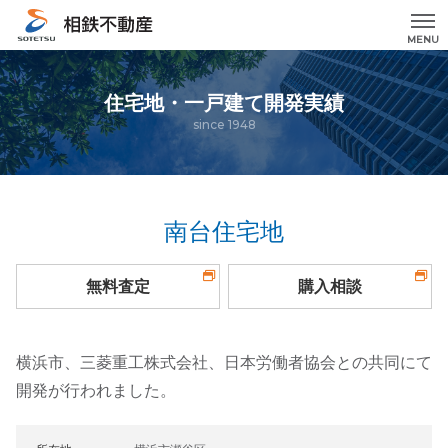
MENU
住宅地・一戸建て開発実績
since 1948
南台住宅地
無料査定
購入相談
横浜市、三菱重工株式会社、日本労働者協会との共同にて
開発が行われました。