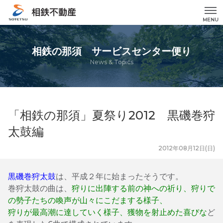
MENU
相鉄の那須 サービスセンター便り
News & Topics
「相鉄の那須」夏祭り2012 黒磯巻狩
太鼓編
2012年08月12日(日)
黒磯巻狩太鼓
は、平成２年に始まったそうです。
巻狩太鼓の曲は、
狩りに出陣する前の神への祈り、狩りで
の勢子たちの喚声が山々にこだまする様子、
狩りが最高潮に達していく様子、獲物を射止めた喜びな
ど