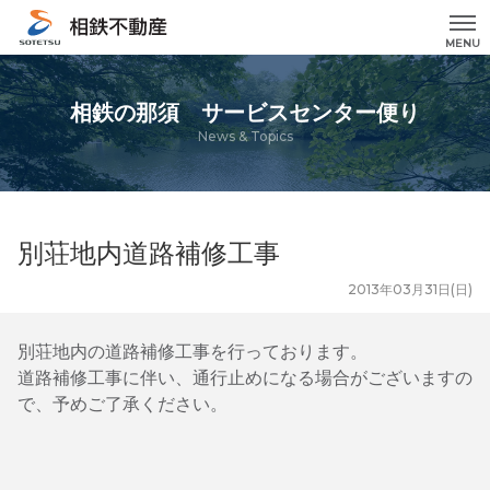
MENU
相鉄の那須 サービスセンター便り
News & Topics
別荘地内道路補修工事
2013年03月31日(日)
別荘地内の道路補修工事を行っております。
道路補修工事に伴い、通行止めになる場合がございますの
で、予めご了承ください。