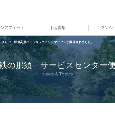
シアフィット
用地募集
マンシ
那須高原ハーフ＆ファミリーマラソンが開催されました。
ー便り
鉄の那須 サービスセンター
News & Topics