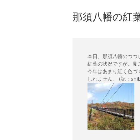
那須八幡の紅
本日、那須八幡のつつ
紅葉の状況ですが、見
今年はあまり紅く色づ
しれません。 (記：shib