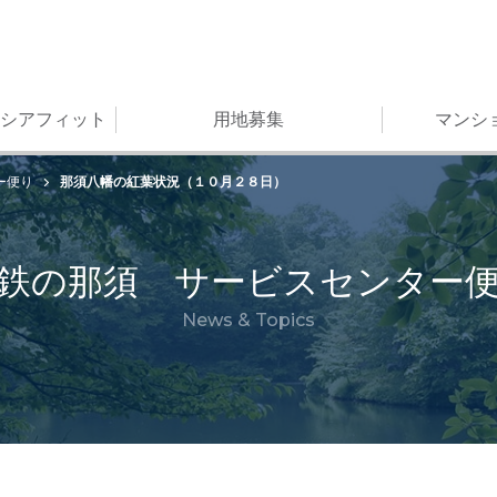
シアフィット
用地募集
マンシ
那須八幡の紅葉状況（１０月２８日）
ー便り
鉄の那須 サービスセンター
News & Topics