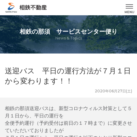
MENU
相鉄の那須 サービスセンター便り
News & Topics
送迎バス 平日の運行方法が７月１日
から変わります！！
2020年06月27日(土)
相鉄の那須送迎バスは、新型コロナウィルス対策として５
月１日から、平日の運行を
全便予約運行（予約受付は前日の１７時まで）に変更させ
ていただいておりましたが