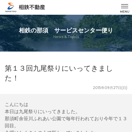
MENU
相鉄の那須 サービスセンター便り
News & Topics
第１３回九尾祭りにいってきまし
た！
2015年09月27日(日)
こんにちは
本日は九尾祭りにいってきました。
那須町余笹川ふれあい公園で毎年行われており今年で１３
回目。