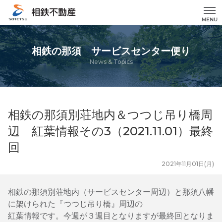
MENU
相鉄の那須 サービスセンター便り
News & Topics
相鉄の那須別荘地内＆つつじ吊り橋周
辺 紅葉情報その3（2021.11.01）最終
回
2021年11月01日(月)
相鉄の那須別荘地内（サービスセンター周辺）と那須八幡
に架けられた『つつじ吊り橋』周辺の
紅葉情報です。今週が３週目となりますが最終回となりま