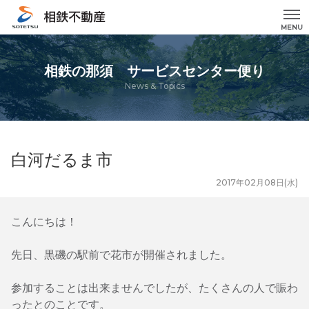
MENU
相鉄の那須 サービスセンター便り
News & Topics
白河だるま市
2017年02月08日(水)
こんにちは！
先日、黒磯の駅前で花市が開催されました。
参加することは出来ませんでしたが、たくさんの人で賑わ
ったとのことです。