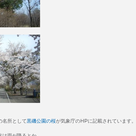
の名所として
黒磯公園の桜
が気象庁のHPに記載されています
末は雨が降るとか。