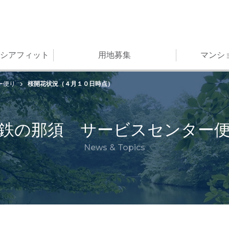
シアフィット
用地募集
マンシ
桜開花状況（４月１０日時点）
ー便り
鉄の那須 サービスセンター
News & Topics