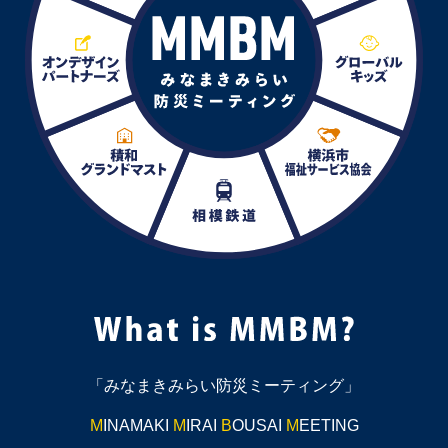
「みなまきみらい防災ミーティング」
M
INAMAKI
M
IRAI
B
OUSAI
M
EETING